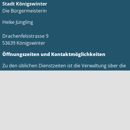
Stadt Königswinter
Die Bürgermeisterin
Heike Jüngling
Drachenfelsstrasse 9
53639 Königswinter
Öffnungszeiten und Kontaktmöglichkeiten
Zu den üblichen Dienstzeiten ist die Verwaltung über die
Telefonnummer 02244/889-0 zu erreichen.
Tel.: 02244 / 889-0
Fax: 02244 / 889-378
E-Mail: stadtverwaltung@koenigswinter.de
Impressum
Datenschutz