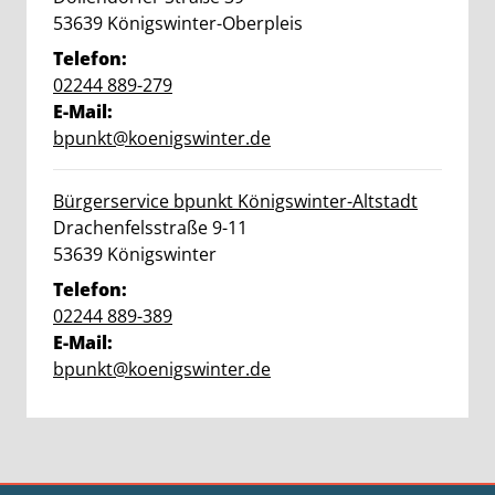
PLZ:
Ort:
53639
Königswinter-Oberpleis
Telefon:
02244 889-279
E-Mail:
bpunkt@koenigswinter.de
Bürgerservice bpunkt Königswinter-Altstadt
Straße:
Hausnummer:
Drachenfelsstraße
9-11
PLZ:
Ort:
53639
Königswinter
Telefon:
02244 889-389
E-Mail:
bpunkt@koenigswinter.de