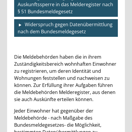
Auskunftssperre in das Melderegister nach
§ 51 Bundesmeldegesetz
Widerspruch gegen Datenübermittlung
nach dem Bundesmeldegesetz
Beschreibung
Die Meldebehörden haben die in ihrem
Zuständigkeitsbereich wohnhaften Einwohner
zu registrieren, um deren Identität und
Wohnungen feststellen und nachweisen zu
können. Zur Erfüllung ihrer Aufgaben führen
die Meldebehörden Melderegister, aus denen
sie auch Auskünfte erteilen können.
Jeder Einwohner hat gegenüber der
Meldebehörde - nach Maßgabe des
Bundesmeldegesetzes- die Möglichkeit,