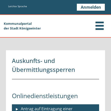
Zum Header
Zum Hauptinhalt
Zum Footer
Zum Hauptinhalt springen
Leichte Sprache
Anmelden
Kommunalportal
der Stadt Königswinter
Auskunfts- und
Übermittlungssperren
Onlinedienstleistungen
Antrag auf Eintragung einer