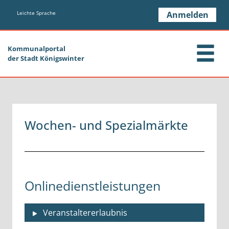
Zum Header
Zum Hauptinhalt
Zum Footer
Zum Hauptinhalt springen
Leichte Sprache
Anmelden
Kommunalportal
der Stadt Königswinter
Wochen- und Spezialmärkte
Onlinedienstleistungen
Veranstaltererlaubnis