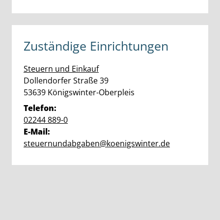
Zuständige Einrichtungen
Steuern und Einkauf
Straße:
Hausnummer:
Dollendorfer Straße
39
PLZ:
Ort:
53639
Königswinter-Oberpleis
Telefon:
02244 889-0
E-Mail:
steuernundabgaben@koenigswinter.de